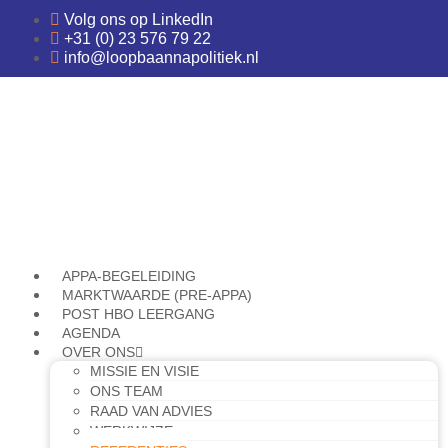
Ga
Volg ons op
LinkedIn
naar
+31 (0) 23 576 79 22
de
info@loopbaannapolitiek.nl
inhoud
APPA-BEGELEIDING
MARKTWAARDE (PRE-APPA)
POST HBO LEERGANG
AGENDA
OVER ONS
MISSIE EN VISIE
ONS TEAM
RAAD VAN ADVIES
WERKWIJZE